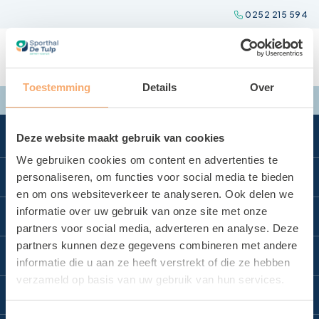
Spring
0252 215 594
naar
inhoud
Toestemming
Details
Over
Deze website maakt gebruik van cookies
We gebruiken cookies om content en advertenties te
Direct naar
personaliseren, om functies voor social media te bieden
en om ons websiteverkeer te analyseren. Ook delen we
Locatie reserveren
informatie over uw gebruik van onze site met onze
Locaties
partners voor social media, adverteren en analyse. Deze
Sporten bij De Tulp
partners kunnen deze gegevens combineren met andere
Zwembad Wasbeek
Sportbedrijf Teylingen
Contact
informatie die u aan ze heeft verstrekt of die ze hebben
Sporthal Wasbeek
verzameld op basis van uw gebruik van hun services.
Over Sportbedrijf Teylingen
Contact
Sporthal De Korf
Verenigingsondersteuning
Toestemmingsselectie