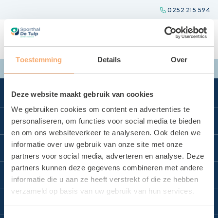
Spring
0252 215 594
naar
inhoud
Toestemming
Details
Over
Deze website maakt gebruik van cookies
We gebruiken cookies om content en advertenties te
Direct naar
personaliseren, om functies voor social media te bieden
en om ons websiteverkeer te analyseren. Ook delen we
Locatie reserveren
informatie over uw gebruik van onze site met onze
Locaties
partners voor social media, adverteren en analyse. Deze
Sporten bij De Tulp
partners kunnen deze gegevens combineren met andere
Zwembad Wasbeek
Sportbedrijf Teylingen
Contact
informatie die u aan ze heeft verstrekt of die ze hebben
Sporthal Wasbeek
verzameld op basis van uw gebruik van hun services.
Over Sportbedrijf Teylingen
Contact
Sporthal De Korf
Verenigingsondersteuning
Toestemmingsselectie