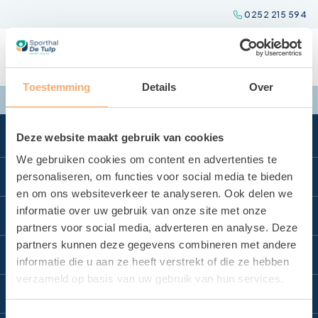
Spring
0252 215 594
naar
inhoud
Toestemming
Details
Over
Deze website maakt gebruik van cookies
We gebruiken cookies om content en advertenties te
Direct naar
personaliseren, om functies voor social media te bieden
en om ons websiteverkeer te analyseren. Ook delen we
Locatie reserveren
informatie over uw gebruik van onze site met onze
Locaties
partners voor social media, adverteren en analyse. Deze
Sporten bij De Tulp
partners kunnen deze gegevens combineren met andere
Zwembad Wasbeek
Sportbedrijf Teylingen
Contact
informatie die u aan ze heeft verstrekt of die ze hebben
Sporthal Wasbeek
verzameld op basis van uw gebruik van hun services.
Over Sportbedrijf Teylingen
Contact
Sporthal De Korf
Verenigingsondersteuning
Toestemmingsselectie