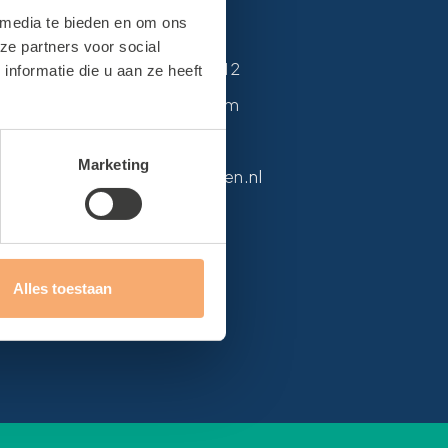
n
Contact
 media te bieden en om ons
ze partners voor social
en
Van Alkemadelaan 12
nformatie die u aan ze heeft
2171 DH Sassenheim
0252 215 594
Marketing
info@sbteylingen.nl
Alles toestaan