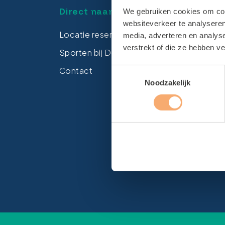
Direct naar
Loca
We gebruiken cookies om cont
websiteverkeer te analyseren
Locatie reserveren
Zwem
media, adverteren en analys
verstrekt of die ze hebben v
Sporten bij De Tulp
Spor
Contact
Sport
Toestemmingsselectie
Noodzakelijk
Gymza
Sport
Sport
Sport