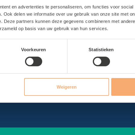
ties
Sportbedrijf Teylinge
ent en advertenties te personaliseren, om functies voor social
. Ook delen we informatie over uw gebruik van onze site met on
bad Wasbeek
Over Sportbedrijf Teyling
e. Deze partners kunnen deze gegevens combineren met andere i
erzameld op basis van uw gebruik van hun services.
thal Wasbeek
Verenigingsondersteuning
hal De Korf
Sport en Cultuurregeling
Voorkeuren
Statistieken
al Het Cluster
Certificaat sporthallen
hal De Geest
Ons bestuur
hal De Tulp
zaal De Schans
Weigeren