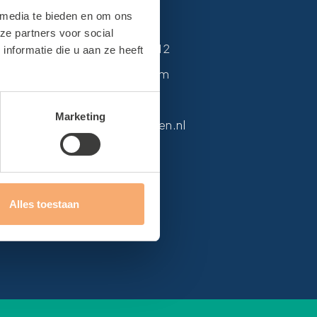
n
Contact
 media te bieden en om ons
ze partners voor social
en
Van Alkemadelaan 12
nformatie die u aan ze heeft
2171 DH Sassenheim
0252 215 594
Marketing
info@sbteylingen.nl
Alles toestaan