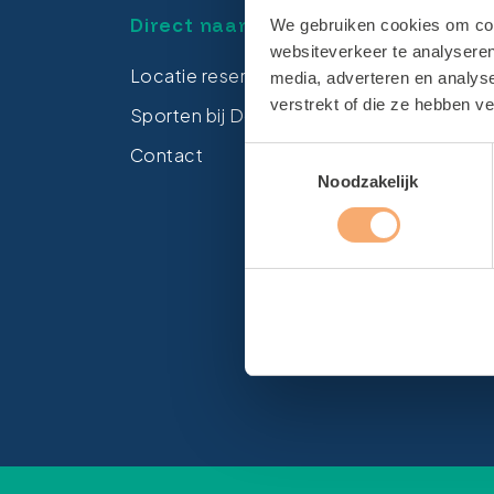
Direct naar
Loca
We gebruiken cookies om cont
websiteverkeer te analyseren
Locatie reserveren
Zwem
media, adverteren en analys
verstrekt of die ze hebben v
Sporten bij De Tulp
Spor
Contact
Sport
Toestemmingsselectie
Noodzakelijk
Gymza
Sport
Sport
Sport