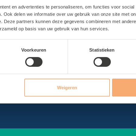
ties
Sportbedrijf Teylinge
ent en advertenties te personaliseren, om functies voor social
. Ook delen we informatie over uw gebruik van onze site met on
bad Wasbeek
Over Sportbedrijf Teyling
e. Deze partners kunnen deze gegevens combineren met andere i
erzameld op basis van uw gebruik van hun services.
thal Wasbeek
Verenigingsondersteuning
hal De Korf
Sport en Cultuurregeling
Voorkeuren
Statistieken
al Het Cluster
Certificaat sporthallen
hal De Geest
Ons bestuur
hal De Tulp
zaal De Schans
Weigeren