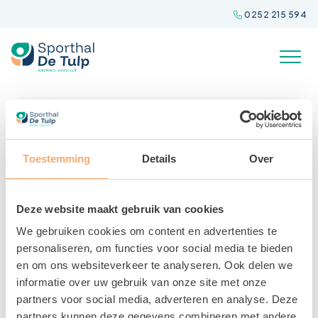
Spring
0252 215 594
naar
inhoud
Toestemming
Details
Over
Deze website maakt gebruik van cookies
We gebruiken cookies om content en advertenties te
personaliseren, om functies voor social media te bieden
en om ons websiteverkeer te analyseren. Ook delen we
informatie over uw gebruik van onze site met onze
Ouder en Kind zwemmen
partners voor social media, adverteren en analyse. Deze
22 MEI 2025
partners kunnen deze gegevens combineren met andere