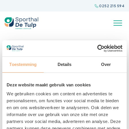
Spring
0252 215 594
naar
inhoud
Toestemming
Details
Over
Deze website maakt gebruik van cookies
We gebruiken cookies om content en advertenties te
personaliseren, om functies voor social media te bieden
en om ons websiteverkeer te analyseren. Ook delen we
informatie over uw gebruik van onze site met onze
Hart in beweging
partners voor social media, adverteren en analyse. Deze
22 MEI 2025
partners kunnen deze gegevens combineren met andere