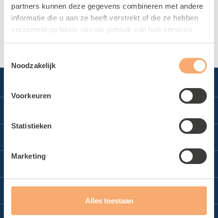
partners kunnen deze gegevens combineren met andere
informatie die u aan ze heeft verstrekt of die ze hebben
verzameld op basis van uw gebruik van hun services.
LEES MEER
Toestemmingsselectie
Noodzakelijk
Voorkeuren
Direct naar
Statistieken
Locatie reserveren
Locaties
Sporten bij De Tulp
Marketing
Zwembad Wasbeek
Sportbedrijf Teylingen
Contact
Sporthal Wasbeek
Over Sportbedrijf Teylingen
Contact
Sporthal De Korf
Alles toestaan
Verenigingsondersteuning
Gymzaal Het Cluster
Van Alkemadelaan 12