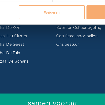
bad Wasbeek
Over Sportbedrijf Teyling
Weigeren
thal Wasbeek
Verenigingsondersteuning
hal De Korf
Sport en Cultuurregeling
al Het Cluster
Certificaat sporthallen
hal De Geest
Ons bestuur
hal De Tulp
zaal De Schans