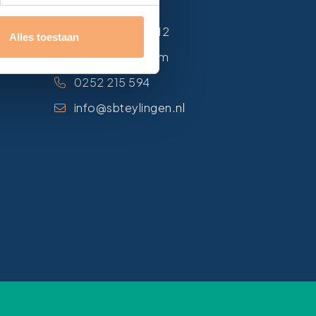
en
Van Alkemadelaan 12
Alles toestaan
2171 DH Sassenheim
0252 215 594
info@sbteylingen.nl