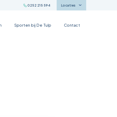
0252 215 594
Locaties
n
Sporten bij De Tulp
Contact